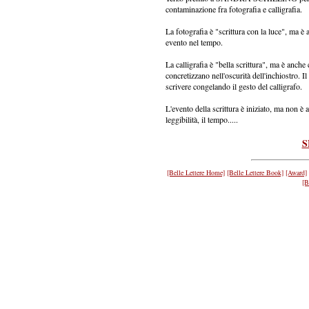
contaminazione fra fotografia e calligrafia.
La fotografia è "scrittura con la luce", ma è 
evento nel tempo.
La calligrafia è "bella scrittura", ma è anche
concretizzano nell'oscurità dell'inchiostro. I
scrivere congelando il gesto del calligrafo.
L'evento della scrittura è iniziato, ma non è a
leggibilità, il tempo.....
S
[Belle Lettere Home]
[Belle Lettere Book]
[Award]
[B