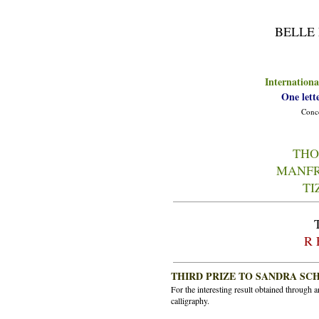
BELLE
Internationa
One lett
Conce
THO
MANFR
TI
R 
THIRD PRIZE TO SANDRA SC
For the interesting result obtained through
calligraphy.